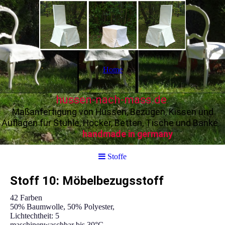
Home
hussen-nach-mass.de
Maßanfertigung von Hussen, Bezügen, Kissen und
Auflagen für Stühle, Hocker, Betten, Tische und Bänke
handmade in germany
Stoffe
Stoff 10: Möbelbezugsstoff
42 Farben
50% Baumwolle, 50% Polyester,
Lichtechtheit: 5
maschinenwaschbar bis 30°C